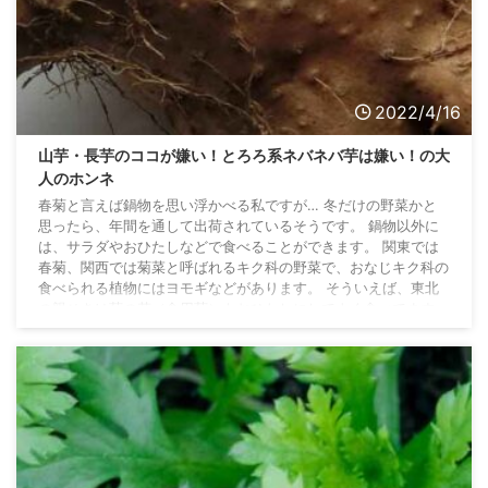
2022/4/16
山芋・長芋のココが嫌い！とろろ系ネバネバ芋は嫌い！の大
人のホンネ
春菊と言えば鍋物を思い浮かべる私ですが… 冬だけの野菜かと
思ったら、年間を通して出荷されているそうです。 鍋物以外に
は、サラダやおひたしなどで食べることができます。 関東では
春菊、関西では菊菜と呼ばれるキク科の野菜で、おなじキク科の
食べられる植物にはヨモギなどがあります。 そういえば、東北
の親せきは菊の花（食用菊）もおひたしにしてよく食べてます。
山芋・長いも・ヤマトイモのここが嫌い！ 大人からのリアルな
回答 糸を引くネバネバ とにかく、口の中で糸を引くねばねばし
た感じが気持ちが悪くて嫌いです。 家族は好 ...