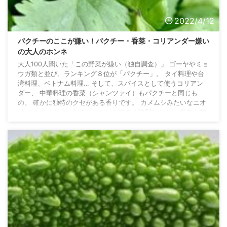
2022/4/12
パクチーのここが嫌い！パクチー・香菜・コリアンダー嫌い
の大人のホンネ
大人100人聞いた「この野菜が嫌い（独自調査）」 ゴーヤやミョ
ウガ類と並び、ランキング８位が「パクチー」。 タイ料理や台
湾料理、ベトナム料理… そして、スパイスとして使うコリアン
ダー、 中華料理の香菜（シャンツァイ）もパクチーと同じも
の。 確かに独特のクセがある香りです。 カメムシみたいなニオ
イ ニオイ（カメムシみたいな）がすごく強烈だから。 何年か前
にパクチーブーム（今もあるかどうか不明）があった時、食べる
のが当たり前みたいな風潮で嫌になったから。 今まで味わった
ことがない臭さ・まずさ パクチー専門のお ...