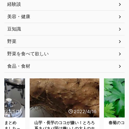
経験談
美容・健康
豆知識
野菜
野菜を食べて欲しい
食品・食材
2023/5/15
2022/4/16
知識まとめ
山芋・長芋のココが嫌い！とろろ
春菊のココ
わりました～
系ネバネバ芋は嫌い！の大人のホ