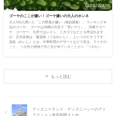
2022/4/11
ゴーヤのここが嫌い！ゴーヤ嫌いの大人のホンネ
大人100人聞いた「この野菜が嫌い（独自調査）」 ランキング８
位のゴーヤ。 ゴーヤは沖縄の方言で「苦いウリ」。 沖縄でゴー
ヤ、ゴーヤー、九州ではレイシ、ニガゴリなどとも呼ばれます
が、正式名称は「蔓茘枝（つるれいし）」というのだそうです。
茘枝（れいし）とは、中華料理のデザートなどで見る、ライチの
こと。 つる性の植物で見た目が似ていることから「つるれい
し」と名がついていますが、全く違う植物です。 ゴーヤが嫌い
な人が答えた「嫌いな」理由は、予想通り、苦いから。 圧倒
的…どころか、100%「苦い」との回答でした ...
もっと読む
ディズニーランド・ディズニーシーのアト
ラクション身長制限まとめ