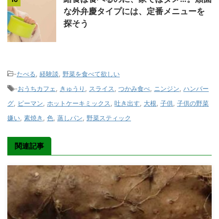
な外弁慶タイプには、定番メニューを
探そう
-
たべる
,
経験談
,
野菜を食べて欲しい
-
おうちカフェ
,
きゅうり
,
スライス
,
つかみ食べ
,
ニンジン
,
ハンバー
グ
,
ピーマン
,
ホットケーキミックス
,
吐き出す
,
大根
,
子供
,
子供の野菜
嫌い
,
素焼き
,
色
,
蒸しパン
,
野菜スティック
関連記事