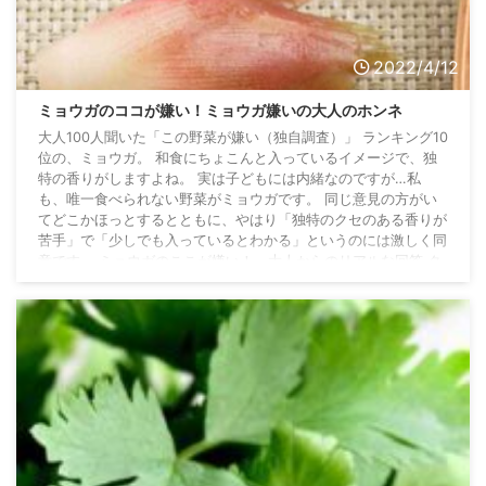
2022/4/12
ミョウガのココが嫌い！ミョウガ嫌いの大人のホンネ
大人100人聞いた「この野菜が嫌い（独自調査）」 ランキング10
位の、ミョウガ。 和食にちょこんと入っているイメージで、独
特の香りがしますよね。 実は子どもには内緒なのですが…私
も、唯一食べられない野菜がミョウガです。 同じ意見の方がい
てどこかほっとするとともに、やはり「独特のクセのある香りが
苦手」で「少しでも入っているとわかる」というのには激しく同
意です。 ミョウガのここが嫌い！ 大人からのリアルな回答 ク
セ クセが強いから食べられない。 えぐい・避けづらい 独特の香
りが苦手なのと、ちょっとえぐみのある ...