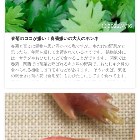
2022/4/16
春菊のココが嫌い！春菊嫌いの大人のホンネ
春菊と言えば鍋物を思い浮かべる私ですが… 冬だけの野菜かと
思ったら、年間を通して出荷されているそうです。 鍋物以外に
は、サラダやおひたしなどで食べることができます。 関東では
春菊、関西では菊菜と呼ばれるキク科の野菜で、おなじキク科の
食べられる植物にはヨモギなどがあります。 そういえば、東北
の親せきは菊の花（食用菊）もおひたしにしてよく食べてます。
春菊のここが嫌い！ 大人からのリアルな回答 クセ 独特のクセ
が強いから食べられない。 雑草 雑草みたいな味 実家のすき焼
きに入っていて食べた瞬間吐き出した。 匂 ...