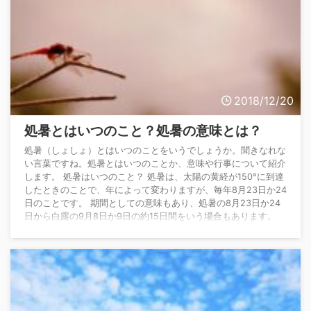
2018/12/20
処暑とはいつのこと？処暑の意味とは？
処暑（しょしょ）とはいつのことをいうでしょうか。聞きなれな
い言葉ですね。処暑とはいつのことか、意味や行事について紹介
します。 処暑はいつのこと？ 処暑は、太陽の黄経が150°に到達
したときのことで、年によって変わりますが、毎年8月23日か24
日のことです。 期間としての意味もあり、処暑の8月23日か24
日から白露の9月8日か9日の約15日間をいう場合もあります。
旧暦では7月後半です。 処暑はどういう意味？ 処暑は、1年を15
等分して約15日間ごとに設けた二十四節季の一つで14番目にあ
たります。 処暑とは ...