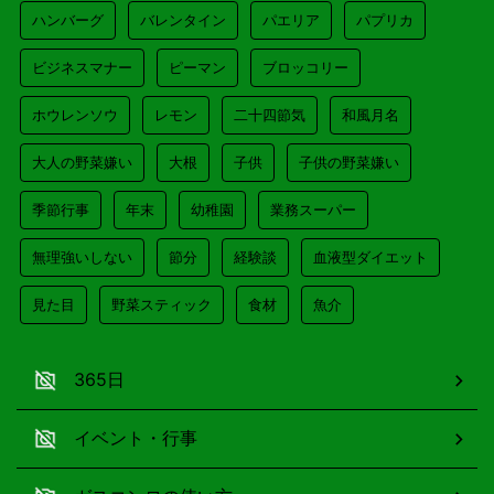
ハンバーグ
バレンタイン
パエリア
パプリカ
ビジネスマナー
ピーマン
ブロッコリー
ホウレンソウ
レモン
二十四節気
和風月名
大人の野菜嫌い
大根
子供
子供の野菜嫌い
季節行事
年末
幼稚園
業務スーパー
無理強いしない
節分
経験談
血液型ダイエット
見た目
野菜スティック
食材
魚介
365日
イベント・行事