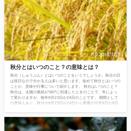
2018/12/23
秋分とはいつのこと？の意味とは？
秋分（しゅうぶん）とはいつのことをいうでしょうか。秋分の日
は祝日なので分かる人は多いと思います。改めて秋分とはいつの
ことか、意味や行事について紹介します。 秋分はいつのこと？
秋分は、太陽の黄経が180°に到達したときのことで、年によっ
て変わりますが、毎年9月23日か24日のことです。 期間として
の意味もあり、秋分の9月23日か24日から寒露の10月8日か9日
の約15日間をいう場合もあります。 旧暦では8月後半です。 こ
の日黄道に沿って運航する太陽が天の赤道上にあり、ほぼ真東か
らでてほぼ真西に沈みます。そ ...