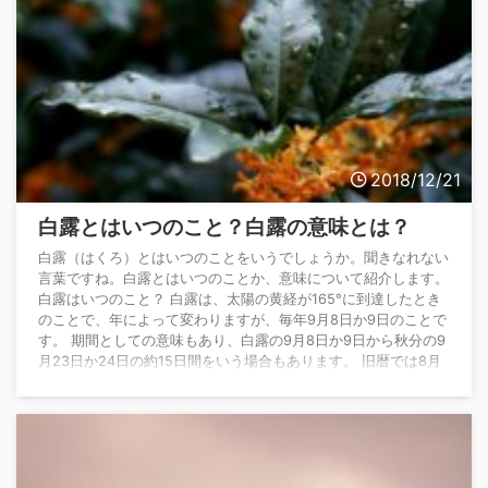
2018/12/21
白露とはいつのこと？白露の意味とは？
白露（はくろ）とはいつのことをいうでしょうか。聞きなれない
言葉ですね。白露とはいつのことか、意味について紹介します。
白露はいつのこと？ 白露は、太陽の黄経が165°に到達したとき
のことで、年によって変わりますが、毎年9月8日か9日のことで
す。 期間としての意味もあり、白露の9月8日か9日から秋分の9
月23日か24日の約15日間をいう場合もあります。 旧暦では8月
前半です。 白露はどういう意味？ 白露は、1年を15等分して約
15日間ごとに設けた二十四節季の一つで15番目にあたります。
白露とは、「陰気よう ...