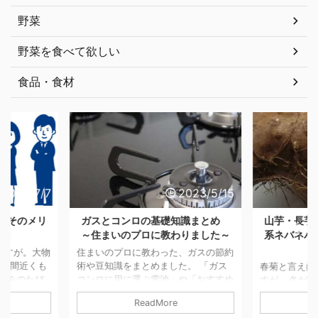
野菜
野菜を食べて欲しい
食品・食材
2023/5/15
2022/4/16
知識まとめ
山芋・長芋のココが嫌い！とろろ
春菊のココ
わりました～
系ネバネバ芋は嫌い！の大人のホ
ンネ
、ガスの節約
春菊と言え
た。 「ガス
すが… 冬だ
春菊と言えば鍋物を思い浮かべる私で
や「おすすめ
年間を通し
すが… 冬だけの野菜かと思ったら、
などもご紹介
す。 鍋物以
年間を通して出荷されているそうで
ReadMore
ンロの基礎知
しなどで食べ
す。 鍋物以外には、サラダやおひた