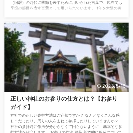
（旧暦）の時代に季節を表すために用いられた言葉で、現在でも
季節の節目を表す言葉として用いられています。 1年を太陽の黄
道上の動きを横径15°ごとに24等分してその分点に節気と中気を
交互に配列し、それぞれに季節の名称をつけたものです。 全体
を春夏秋冬の4つの季節に分け、さらにそ ...
2023/5/16
正しい神社のお参りの仕方とは？【お参り
ガイド】
神社での正しい参拝方法はご存知ですか？ なんとなくこんな感
じ？だったり、周りの人をまねて参拝したりしていませんか？
神社の参拝時に作法が分からなくて困らないように、基本的な参
拝方法を紹介します。 お参りの作法 服装 基本的に服装について