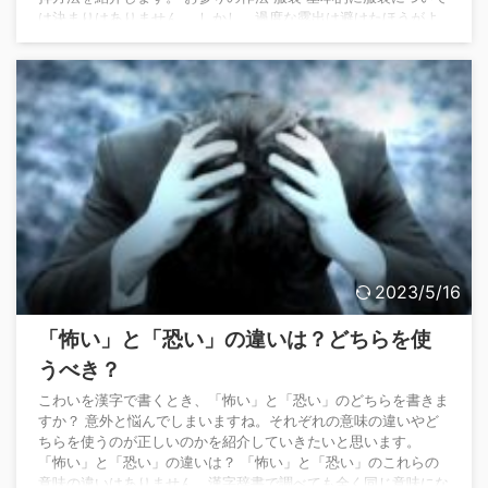
は決まりはありません。 しかし、過度な露出は避けたほうがよ
いです。 社殿の中などの特別な場所で参拝される際は、男性は
スーツにネクタイ着用、女性も同等の服装を必要とされることも
あります。 参拝方法 ①鳥居をくぐる 鳥居は、神域を区切る結
界のような意味があるといわれています。そ ...
2023/5/16
「怖い」と「恐い」の違いは？どちらを使
うべき？
こわいを漢字で書くとき、「怖い」と「恐い」のどちらを書きま
すか？ 意外と悩んでしまいますね。それぞれの意味の違いやど
ちらを使うのが正しいのかを紹介していきたいと思います。
「怖い」と「恐い」の違いは？ 「怖い」と「恐い」のこれらの
意味の違いはありません。漢字辞書で調べても全く同じ意味にな