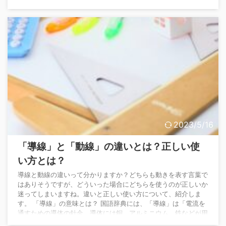
っています。 「怖い」と「恐い」の違いは、「怖い」は常用漢
字であること、「恐い」は常用漢字でないことです。 そのた
め、新聞やニュースでは必ず「怖い」が使われています。 どち
らを使うべき？ 「怖い」と「恐い」も意味は同じです ...
2023/5/16
「導線」と「動線」の違いとは？正しい使
い方とは？
導線と動線の違いって分かりますか？どちらも動きを表す言葉で
はありそうですが、どういった場合にどちらを使うのが正しいか
迷ってしまいますね。違いと正しい使い方について、紹介しま
す。 「導線」の意味とは？ 国語辞典には、「導線」は「電流を
通すための導体の針金。導体には銅、アルミニウム、鉄などが用
いられる、電線」と書かれています。 しかし、デパート業界で