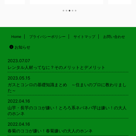
こちら ガス
東では春菊
しなどで食べることができます。 関
 必見！ガス
キク科の野
東では春菊、関西では菊菜と呼ばれる
 記事を読む
られる植物
キク科の野菜で、おなじキク科の食べ
ングヒーターの
す。 そうい
られる植物にはヨモギなどがありま
記事を読む
の花（食用
す。 そういえば、東北の親せきは菊
ガン電池とア
食べてます
の花（食用菊）もおひたしにしてよく
の？ 記事を
大人からのリ
食べてます。 山芋・長いも・ヤマト
Home
プライバシーポリシー
サイトマップ
お問い合わせ
時のポイント
クセが強いか
イモのここが嫌い！ 大人からのリア
お知らせ
.
雑草みたい
ルな回答 糸を引くネバネバ とにか
っていて食べ
く、口の中で糸を引くねばねばした感
...
じが気持ちが悪くて嫌いです。 家族
2023.07.07
は好 ...
レンタル人材ってなに？そのメリットとデメリット
2023.05.15
ガスとコンロの基礎知識まとめ ～住まいのプロに教わりまし
た～
2022.04.16
山芋・長芋のココが嫌い！とろろ系ネバネバ芋は嫌い！の大人
のホンネ
2022.04.16
春菊のココが嫌い！春菊嫌いの大人のホンネ