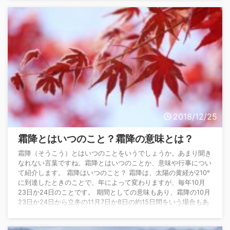
は、客を目的の商品に向かって導くという意味で「導線」を共通
認識として使っているようです。 「動線」の意味とは？ 「動
線」は、もともと建設業界で発祥の言葉で、建物の ...
2018/12/25
霜降とはいつのこと？霜降の意味とは？
霜降（そうこう）とはいつのことをいうでしょうか。あまり聞き
なれない言葉ですね。霜降とはいつのことか、意味や行事につい
て紹介します。 霜降はいつのこと？ 霜降は、太陽の黄経が210°
に到達したときのことで、年によって変わりますが、毎年10月
23日か24日のことです。 期間としての意味もあり、霜降の10月
23日か24日から立冬の11月7日か8日の約15日間をいう場合もあ
ります。 旧暦では9月後半です。 霜降はどういう意味？ 霜降
は、1年を15等分して約15日間ごとに設けた二十四節季の一つで