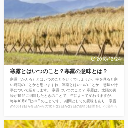
18番目にあたります ...
2018/12/24
寒露とはいつのこと？寒露の意味とは？
寒露（かんろ）とはいつのことをいうでしょうか。字を見ると寒
い時期のことかと思いますね。寒露とはいつのことか、意味や行
事について紹介します。 寒露はいつのこと？ 寒露は、太陽の黄
経が195°に到達したときのことで、年によって変わりますが、
毎年10月8日か9日のことです。 期間としての意味もあり、寒露
の10月8日か9日からの10月22日か23日の約15日間をいう場合も
あります。 旧暦では9月前半です。 寒露の食べ物は？ 寒露には
行事食は特にはありません。 寒露はどういう意味？ 寒露は、1年
を15等分して約15 ...