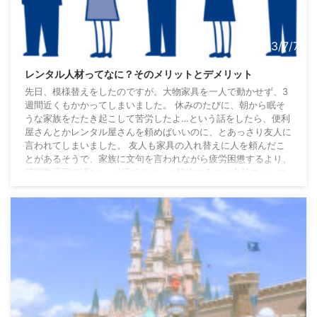
2023/7/7
レンタル人材ってなに？そのメリットとデメリット
先日、模様替えをしたのですが。大物家具を一人で動かせず、3
週間近くもかかってしまいました。 休みのたびに、朝から眠そ
うな家族をたたき起こして苦労したよ…という話をしたら、便利
屋さんとかレンタル屋さんを頼めばいいのに、とあっさり友人に
言われてしまいました。 友人も家具の入れ替えに人を頼んだこ
とがあるそうで、家族に文句を言われながら疲労困憊するより、
時間数千円で済むし、1日でサクッと解決するのは全然ストレス
フリーとのこと。 友人はもともと、そういうところのお金の使
い方がうまく、新しいサービスも、内容をちゃんと ...