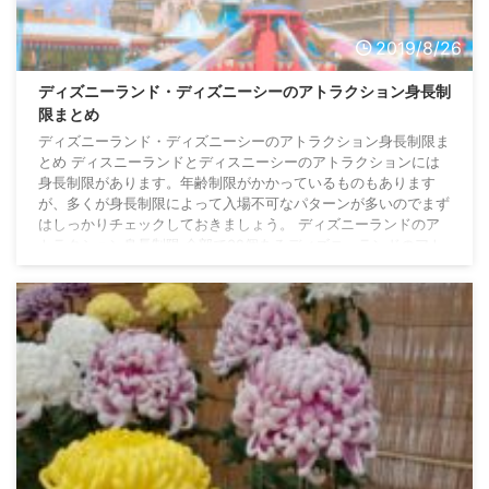
2019/8/26
ディズニーランド・ディズニーシーのアトラクション身長制
限まとめ
ディズニーランド・ディズニーシーのアトラクション身長制限ま
とめ ディスニーランドとディスニーシーのアトラクションには
身長制限があります。年齢制限がかかっているものもあります
が、多くが身長制限によって入場不可なパターンが多いのでまず
はしっかりチェックしておきましょう。 ディズニーランドのア
トラクション身長制限 全部で38個あるディズニーランドのアト
ラクションの中で、15個のアトラクションが身長制限や補助なし
で座れることなどの条件つきです。 ワールドバザール アトラク
ション名 身長制限 年齢制限・学年目安 オ ...