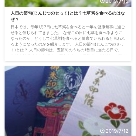
2019/7/15
人日の節句(じんじつのせっく)とは？七草粥を食べるのはな
ぜ？
日本では、毎年1月7日に七草粥を食べると一年を健康無事に過ご
せると信じられてきました。 なぜこの日に七草を食べるように
なったのか、どうして七草粥を食べると健康でいられると言われ
るようになったのかを紹介します。 人日の節句(じんじつのせっ
く)とは？ 人日の節句は、五節句のうちの1番目に当たる日で、
旧暦の1月7日のことです。 昔からお正月最後のこの日は、七草
粥を食べて1年の豊作と無病息災を願います。 七草の節句とも呼
びます。 人日の節句の由来は？ 中国の年中行事で、「人日」と
いう日がありました。 中国では、元 ...
2019/7/12