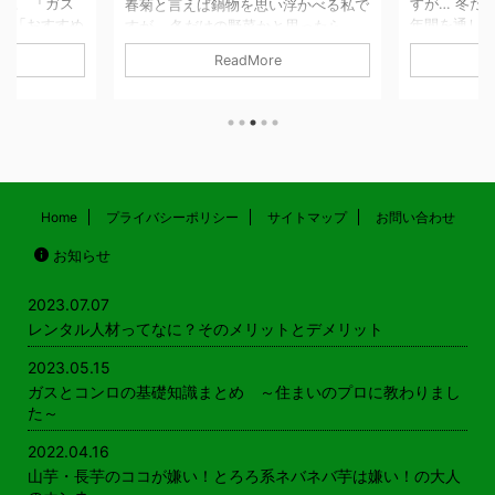
た。 「ガス
すが… 冬だ
春菊と言えば鍋物を思い浮かべる私で
や「おすすめ
年間を通し
すが… 冬だけの野菜かと思ったら、
などもご紹介
す。 鍋物以
年間を通して出荷されているそうで
ReadMore
ンロの基礎知
しなどで食べ
す。 鍋物以外には、サラダやおひた
こちら ガス
東では春菊
しなどで食べることができます。 関
 必見！ガス
キク科の野
東では春菊、関西では菊菜と呼ばれる
 記事を読む
られる植物
キク科の野菜で、おなじキク科の食べ
ングヒーターの
す。 そうい
られる植物にはヨモギなどがありま
記事を読む
の花（食用
す。 そういえば、東北の親せきは菊
ガン電池とア
食べてます
の花（食用菊）もおひたしにしてよく
の？ 記事を
大人からのリ
食べてます。 山芋・長いも・ヤマト
Home
プライバシーポリシー
サイトマップ
お問い合わせ
時のポイント
クセが強いか
イモのここが嫌い！ 大人からのリア
お知らせ
.
雑草みたい
ルな回答 糸を引くネバネバ とにか
っていて食べ
く、口の中で糸を引くねばねばした感
...
じが気持ちが悪くて嫌いです。 家族
2023.07.07
は好 ...
レンタル人材ってなに？そのメリットとデメリット
2023.05.15
ガスとコンロの基礎知識まとめ ～住まいのプロに教わりまし
た～
2022.04.16
山芋・長芋のココが嫌い！とろろ系ネバネバ芋は嫌い！の大人