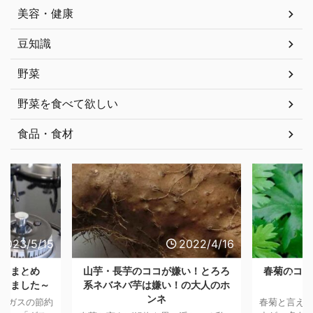
美容・健康
豆知識
野菜
野菜を食べて欲しい
食品・食材
2023/5/15
2022/4/16
知識まとめ
山芋・長芋のココが嫌い！とろろ
春菊のココ
わりました～
系ネバネバ芋は嫌い！の大人のホ
ンネ
、ガスの節約
春菊と言え