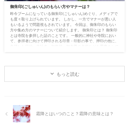
御朱印(ごしゅいん)のもらい方やマナーは？
昨今ブームになっている御朱印(ごしゅいん)めぐり、メディアで
も度々取り上げられています。 しかし、一方でマナーが悪い人
もいるようで問題視もされています。 今回は、御朱印のもらい
方や集め方のマナーについて紹介します。 御朱印とは？ 御朱印
とは寺院を参拝した証のことです。 一般的に神社や寺院におい
て、参拝者に向けて押印される印章・印影の事で、押印の他に、
参拝した日付、寺社名・御祭神・御本尊の名前などを墨書きして
もらいます。 もともとは、信仰の一つとして、写経をし、それ
を奉納した証として寺社からもらう証書のこと ...
もっと読む
霜降とはいつのこと？霜降の意味とは？