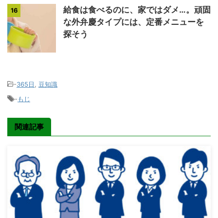
給食は食べるのに、家ではダメ…。頑固
16
な外弁慶タイプには、定番メニューを
探そう
-
365日
,
豆知識
-
もじ
関連記事