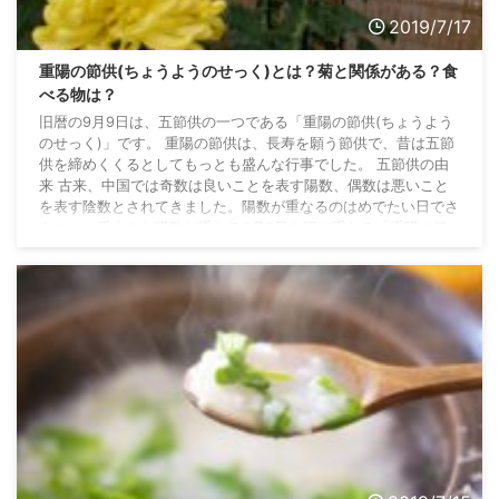
2019/7/17
重陽の節供(ちょうようのせっく)とは？菊と関係がある？食
べる物は？
旧暦の9月9日は、五節供の一つである「重陽の節供(ちょうよう
のせっく)」です。 重陽の節供は、長寿を願う節供で、昔は五節
供を締めくくるとしてもっとも盛んな行事でした。 五節供の由
来 古来、中国では奇数は良いことを表す陽数、偶数は悪いこと
を表す陰数とされてきました。陽数が重なるのはめでたい日でさ
らに、一番大きな陽数が重なる9月9日を陽が重なる「重陽の節
供」と定め、長寿を願い災難を払う風習がありました。 これが
日本にも伝わってきて、平安時代には宮中の年中行事として菊花
の宴が行われ、群臣が詩歌を作り、菊酒を賜り ...