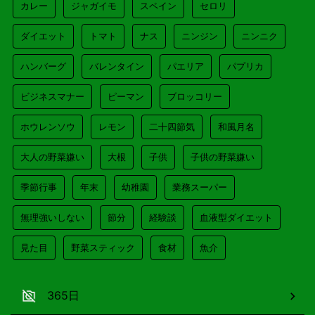
カレー
ジャガイモ
スペイン
セロリ
ダイエット
トマト
ナス
ニンジン
ニンニク
ハンバーグ
バレンタイン
パエリア
パプリカ
ビジネスマナー
ピーマン
ブロッコリー
ホウレンソウ
レモン
二十四節気
和風月名
大人の野菜嫌い
大根
子供
子供の野菜嫌い
季節行事
年末
幼稚園
業務スーパー
無理強いしない
節分
経験談
血液型ダイエット
見た目
野菜スティック
食材
魚介
365日