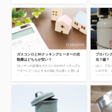
もご紹介しています！ ガスやコンロの基礎知識
と供給契約
サムネイル付き一覧はこちら ガス代の節約って
以上のガス
できるの？ 必見！ガスコンロのガス代節約術
メタン（燃
記事を読む ガスコンロとIHクッキングヒータ
スを、都市
ーの光熱費はどちらが安い 記事を読む ガスコ
輸入する液化
ンロの電池はマンガン電池とアルカリ電池どっ
ます。 元
ちが良いの？ 記事を読む 引越や買い替え時
時にすぐに
のポイント 意外と知らない？ 都 ...
市ガスは、
り、体積が6 .
2023/7/3
ガスコンロとIHクッキングヒーターの光
プロパン
熱費はどちらが安い？
当？嘘？
]キッチンの設備をガスコンロかIHクッキングヒ
はい、プロ
ーターにどっちにするか悩む方は多いと思いま
いのです。
す。 今回は、IHとガスの光熱費の比較をしてみ
自由料金制
たいと思います！ キッチンの設備をどちらにす
て、良心的
るか迷っている方は、参考にしてみてくださ
が出るとい
い。 ガスコンロの特徴 ガスコンロは、どなたで
は2倍以上
もなじみのある調理器具。 土鍋からホーローの
あるんです
鍋まで幅広い調理器具が使える上、炒め物や炊
する時に、
飯など強い火力が必要な料理ができます。 IHに
っておくべ
比べるとガスコンロは使い慣れている人が多い
って何？ 