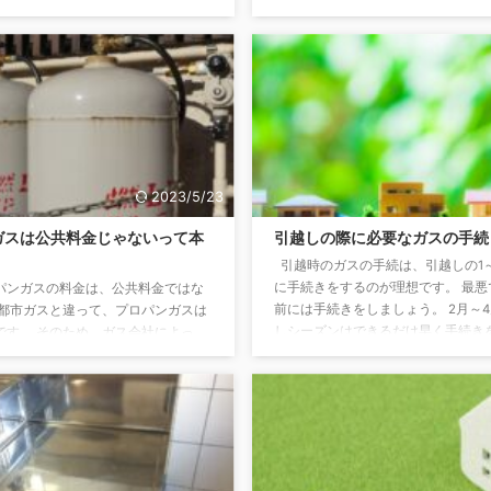
の場合よくわからないです。 どうし
を交わして使用します。 全国に200
しょうか？ ガス代はガスコンロの使
事業者があります。 都市ガスの原料
節約をすることができます！ 今回は
える気体）を主な成分に持つ天然ガ
紹介していきます。 毎月のガス代を
ガスと呼びます。 現在は、海外から
できれば、家計も少し楽になるのに
天然ガス(LNG)が大半を占めてい
必見です。 住宅設備のプロが、ガス
々は「無色・無臭」ですが、ガス漏れ
ツを教えてくれました。 ガスコンロ
気が付くよう匂いをつけてある。 都
節約するためのポイント &nbsp ...
マイナス162℃まで冷すと液体にな
..
2023/5/23
ガスは公共料金じゃないって本
引越しの際に必要なガスの手続
引越時のガスの手続は、引越しの1
に手続きをするのが理想です。 最悪
パンガスの料金は、公共料金ではな
前には手続きをしましょう。 2月～
 都市ガスと違って、プロパンガスは
しシーズンはできるだけ早く手続き
です。 そのため、ガス会社によっ
といいです。 ガスの使用中止はどう
な値段だったり、高値だったりと幅
ス会社に電話又はホームページから
う事態が発生します。 地域によって
す。 連絡時には以下の情報を準備し
もプロパンガスの方が高くつくことも
ょう。 <必要な情報> ・契約者情報 
よ。 ここでは、プロパンガスを使用
お客様番号（検針表、領収書に記載）
ガス会社選択で損をしないために知
号（連絡のとれる携帯電話など） ・
きことをご紹介します。 公共料金
希望日（引越し日時） ・ご訪問希望時間
公共料金は、総務省の『消費者物価指