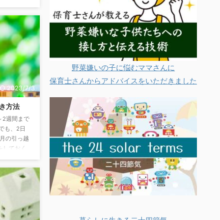
たらよいで
い方次第で
その方法を
削ることが
…という方
代節約のコ
でガス代を
野菜嫌いの子に悩むママさんに
保育士さんからアドバイスをいただきました
2023/7/3
き方法
～2週間まで
でも、2日
4月の引っ越
をしておく
するの？ ガ
連絡しま
ておきまし
・現住所 ・
 ・電話番
ご使用中止
帯 ...