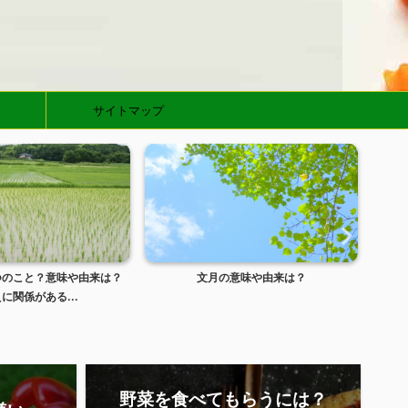
サイトマップ
つのこと？意味や由来は？
文月の意味や由来は？
ガ
に関係がある...
野菜を食べてもらうには？