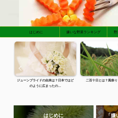
はじめに
嫌いな野菜ランキング
野
使い分
ジューンブライドの由来は？日本ではど
二百十日とは？風祭り
のように広まったの...
はじめに
「嫌