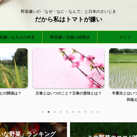
野菜嫌いの「なぜ・なに・なんで」と日本のさいじき
だから私はトマトが嫌い
菜嫌いな大人の本音
野菜嫌い克服の経験談
ライフ
との関係は？
立春とはいつのこと？立春の意味とは？
半夏生とはい
田植え
いな野菜」ランキング