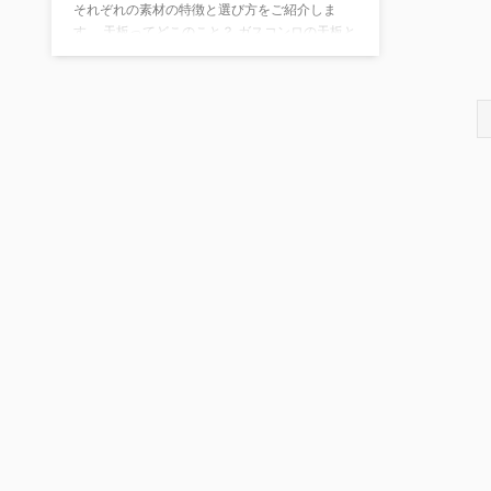
それぞれの素材の特徴と選び方をご紹介しま
す。 天板ってどこのこと？ ガスコンロの天板と
は、火が出るコンロの下の部分を指します。 こ
の天板の素材の種類によってガスコンロの見た
目やお手入れのしやすさが大きく変わります。
ガスコンロの天板幅は75㎝と60㎝どっちがい
い？ ガスコンロの天板の幅は、一般的に75㎝と
60㎝がありますがどちらを選んだらよいのでし
ょうか？ それぞれのメリット、デメリットを紹
介します。 60㎝天板のメリット・デメリット
本体と天板の ...