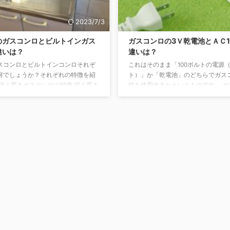
分類で「公共料金」とされる商品や
格のことです ...
2023/7/3
のガスコンロとビルトインガス
ガスコンロの3Ｖ乾電池とＡＣ1
違いは？
違いは？
スコンロとビルトインコンロそれぞ
これはそのまま「100ボルトの電源
何でしょうか？それぞれの特徴を紹
ト）」か「乾電池」のどちらでガス
 据え置きガスコンロの特徴 据え置き
能を使用するかというものです。 ガ
又はガスーテーブルと言われていま
ているのに電池や電源コンセントが
置いてガスホースで接続するタイプで
そもそもガスコンロにはほとんどの
ンなどにもともと備え付けてあるガ
ず、 乾電池が付いており、乾電池が
して使用します。取り外しが簡単で
付きません。 ガスに引火させて火を
しの際に便利です。 デメリットとし
のです。 ※ライターの原理と同じです
置いておくと周りに汚れがたまりや
に乾電池やコンセント電源など、電
ます。 価格は数千円～十数万円で
要になるのです。 100ボルトも必要
トインコンロの特徴 システムキッチン
火を付けるのに乾電池で足りるのに「A
です。 特徴はキッチンの ...
源」が必要なのでしょう ...