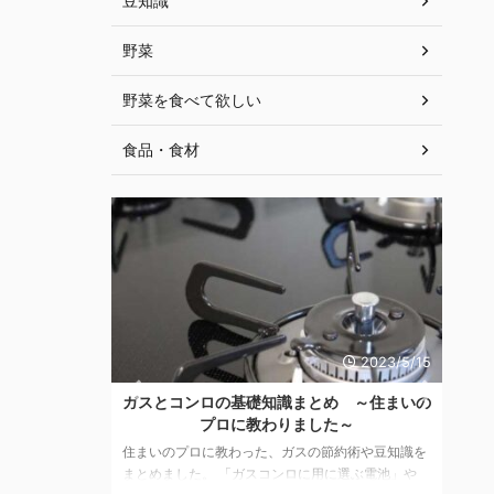
豆知識
野菜
野菜を食べて欲しい
食品・食材
2023/7/7
2023/5/15
リットとデメ
ガスとコンロの基礎知識まとめ ～住まいの
山
プロに教わりました～
家具を一人で
住まいのプロに教わった、ガスの節約術や豆知識を
春
いました。 休
まとめました。 「ガスコンロに用に選ぶ電池」や
の