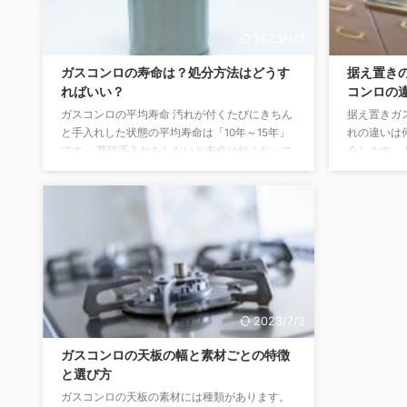
ですね。 最新式の設備に変えてもすぐに使いこ
数年報』の
なせる方がほとんどです。 し ...
サービスの価
2023/7/3
ガスコンロの寿命は？処分方法はどうす
据え置き
ればいい？
コンロの
ガスコンロの平均寿命 汚れが付くたびにきちん
据え置きガ
と手入れした状態の平均寿命は「10年～15年」
れの違いは
です。 普段手入れをしないと寿命は短くなって
介します。
いきます。 きちんと手入れしていれば15年以上
ガスコンロ
使用できる場合もあります。 しかし、沸騰させ
す。 台に
て吹きこぼしなどを繰り返して、ガスコンロを
す。キッチ
水浸しにすると劣化も早いと考えておきましょ
ス栓を接続
う。 使用頻度、使い方によって年数は変わって
修理や引越
きます。メーカー側に部品があるのは10年のよ
てガス台に
うです。 ガスコンロの不具合 ガスコンロに不具
すくになり
合が生じるようになったら①スムーズに点火し
す。 ビル
ない ほとんどのガスコンロ ...
のガスコンロ
2023/7/3
ガスコンロの天板の幅と素材ごとの特徴
と選び方
ガスコンロの天板の素材には種類があります。