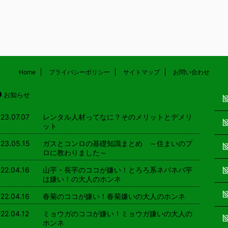
ージで、独特の香りがしますよね。 実
みのたびに、朝から眠そうな家族をた
ReadMore
ReadMore
内緒なのですが…私も、唯一食べられ
苦労したよ…という話をしたら、便利
ョウガです。 同じ意見の方がいてどこ
ンタル屋さんを頼めばいいのに、とあ
とともに、やはり「独特のクセのある
言われてしまいました。 友人も家具
で「少しでも入っているとわかる」と
を頼んだことがあるそうで、家族に文
しく同意です。 ミョウガのここが嫌
がら疲労困憊するより、時間数千円で
らのリアルな回答 クセ クセが強いか
でサクッと解決するのは全然ストレス
Home
プライバシーポリシー
サイトマップ
お問い合わせ
い。 えぐい・避けづらい 独特の香り
と。 友人はもともと、そういうとこ
ちょっとえぐみのある ...
方がうまく、新しいサービスも、内容をち
お知らせ
23.07.07
レンタル人材ってなに？そのメリットとデメリ
ット
23.05.15
ガスとコンロの基礎知識まとめ ～住まいのプ
ロに教わりました～
22.04.16
山芋・長芋のココが嫌い！とろろ系ネバネバ芋
は嫌い！の大人のホンネ
22.04.16
春菊のココが嫌い！春菊嫌いの大人のホンネ
22.04.12
ミョウガのココが嫌い！ミョウガ嫌いの大人の
ホンネ