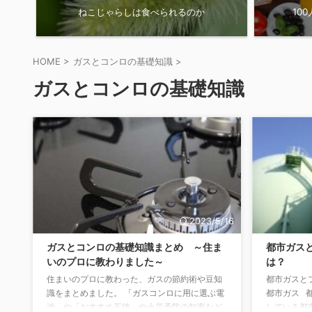
ねこじゃらしは食べられるのか
10
HOME
>
ガスとコンロの基礎知識
>
ガスとコンロの基礎知識
2023/5/16
ガスとコンロの基礎知識まとめ ～住ま
都市ガス
いのプロに教わりました～
は？
住まいのプロに教わった、ガスの節約術や豆知
都市ガスと
識をまとめました。 「ガスコンロに用に選ぶ電
都市ガス 
池」や「おすすめ五徳」や火災予防の知恵など
している都