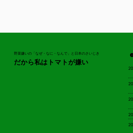
っているイメ
は子どもには
ない野菜がミ
かほっとする
香りが苦手」
いうのには激
い！ 大人か
ら食べられな
が苦手なのと、
野菜嫌いの「なぜ・なに・なんで」と日本のさいじき
だから私はトマトが嫌い
20
20
20
20
20