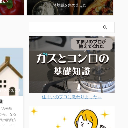
嫌い
体験談を集めました
2023/7/3
住まいのプロに教わりました～
術
どの光熱
から、なる
代の節約方
れど、ガス