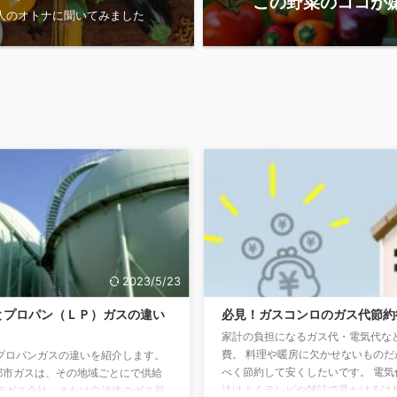
この野菜のココが
0人のオトナに聞いてみました
2023/5/23
とプロパン（ＬＰ）ガスの違い
必見！ガスコンロのガス代節約
家計の負担になるガス代・電気代な
費。 料理や暖房に欠かせないものだ
プロパンガスの違いを紹介します。
べく節約して安くしたいです。 電気
都市ガスは、その地域ごとにで供給
法はよくテレビや雑誌で見かけるけ
市ガス会社、または自治体のガス局