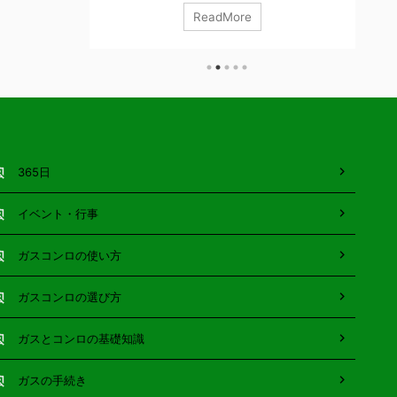
たき起こして
「おすすめ五徳」や火災予防の知恵などもご紹介し
そ
ReadMore
屋さんとかレ
ています！ ガスやコンロの基礎知識 サムネイル付
食
っさり友人に
き一覧はこちら ガス代の節約ってできるの？ 必
菜
の入れ替えに人
見！ガスコンロのガス代節約術 記事を読む ガス
ら
句を言われな
コンロとIHクッキングヒーターの光熱費はどちらが
ば
済むし、1日
安い 記事を読む ガスコンロの電池はマンガン電池
し
フリーとのこ
とアルカリ電池どっちが良いの？ 記事を読む 引
こ
ろのお金の使い
越や買い替え時のポイント 意外と知らない？ 都
バ
ゃんと ...
...
じが
365日
イベント・行事
ガスコンロの使い方
ガスコンロの選び方
ガスとコンロの基礎知識
ガスの手続き