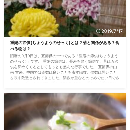
2019/7/17
重陽の節供(ちょうようのせっく)とは？菊と関係がある？食
べる物は？
旧暦の9月9日は、五節供の一つである「重陽の節供(ちょうよう
のせっく)」です。 重陽の節供は、長寿を願う節供で、昔は五節
供を締めくくるとしてもっとも盛んな行事でした。 五節供の由
来 古来、中国では奇数は良いことを表す陽数、偶数は悪いこと
を表す陰数とされてきました。陽数が重なるのはめでたい日でさ
らに、一番大きな陽数が重なる9月9日を陽が重なる「重陽の節
供」と定め、長寿を願い災難を払う風習がありました。 これが
日本にも伝わってきて、平安時代には宮中の年中行事として菊花
の宴が行われ、群臣が詩歌を作り、菊酒を賜り ...