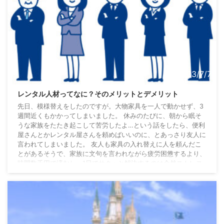
2023/7/7
レンタル人材ってなに？そのメリットとデメリット
先日、模様替えをしたのですが。大物家具を一人で動かせず、3
週間近くもかかってしまいました。 休みのたびに、朝から眠そ
うな家族をたたき起こして苦労したよ…という話をしたら、便利
屋さんとかレンタル屋さんを頼めばいいのに、とあっさり友人に
言われてしまいました。 友人も家具の入れ替えに人を頼んだこ
とがあるそうで、家族に文句を言われながら疲労困憊するより、
時間数千円で済むし、1日でサクッと解決するのは全然ストレス
フリーとのこと。 友人はもともと、そういうところのお金の使
い方がうまく、新しいサービスも、内容をちゃんと ...