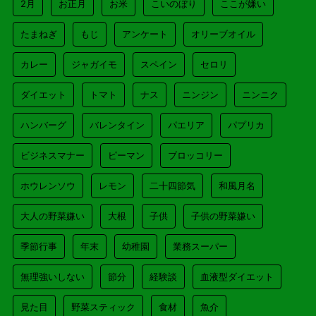
2月
お正月
お米
こいのぼり
ここが嫌い
たまねぎ
もじ
アンケート
オリーブオイル
カレー
ジャガイモ
スペイン
セロリ
ダイエット
トマト
ナス
ニンジン
ニンニク
ハンバーグ
バレンタイン
パエリア
パプリカ
ビジネスマナー
ピーマン
ブロッコリー
ホウレンソウ
レモン
二十四節気
和風月名
大人の野菜嫌い
大根
子供
子供の野菜嫌い
季節行事
年末
幼稚園
業務スーパー
無理強いしない
節分
経験談
血液型ダイエット
見た目
野菜スティック
食材
魚介