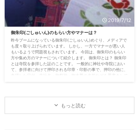
2019/7/12
御朱印(ごしゅいん)のもらい方やマナーは？
昨今ブームになっている御朱印(ごしゅいん)めぐり、メディアで
も度々取り上げられています。 しかし、一方でマナーが悪い人
もいるようで問題視もされています。 今回は、御朱印のもらい
方や集め方のマナーについて紹介します。 御朱印とは？ 御朱印
とは寺院を参拝した証のことです。 一般的に神社や寺院におい
て、参拝者に向けて押印される印章・印影の事で、押印の他に、
参拝した日付、寺社名・御祭神・御本尊の名前などを墨書きして
もらいます。 もともとは、信仰の一つとして、写経をし、それ
を奉納した証として寺社からもらう証書のこと ...
もっと読む