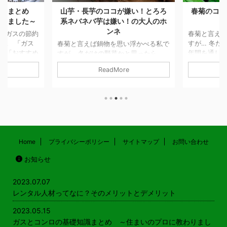
知識まとめ
山芋・長芋のココが嫌い！とろろ
春菊のココ
わりました～
系ネバネバ芋は嫌い！の大人のホ
ンネ
、ガスの節約
春菊と言え
た。 「ガス
すが… 冬だ
春菊と言えば鍋物を思い浮かべる私で
や「おすすめ
年間を通し
すが… 冬だけの野菜かと思ったら、
などもご紹介
す。 鍋物以
年間を通して出荷されているそうで
ReadMore
ンロの基礎知
しなどで食べ
す。 鍋物以外には、サラダやおひた
こちら ガス
東では春菊
しなどで食べることができます。 関
 必見！ガス
キク科の野
東では春菊、関西では菊菜と呼ばれる
 記事を読む
られる植物
キク科の野菜で、おなじキク科の食べ
ングヒーターの
す。 そうい
られる植物にはヨモギなどがありま
記事を読む
の花（食用
す。 そういえば、東北の親せきは菊
ガン電池とア
食べてます
の花（食用菊）もおひたしにしてよく
の？ 記事を
大人からのリ
食べてます。 山芋・長いも・ヤマト
Home
プライバシーポリシー
サイトマップ
お問い合わせ
時のポイント
クセが強いか
イモのここが嫌い！ 大人からのリア
お知らせ
.
雑草みたい
ルな回答 糸を引くネバネバ とにか
っていて食べ
く、口の中で糸を引くねばねばした感
...
じが気持ちが悪くて嫌いです。 家族
2023.07.07
は好 ...
レンタル人材ってなに？そのメリットとデメリット
2023.05.15
ガスとコンロの基礎知識まとめ ～住まいのプロに教わりまし