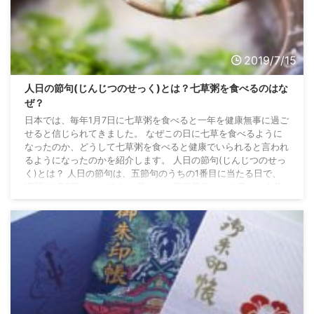
2019/7/15
人日の節句(じんじつのせっく)とは？七草粥を食べるのはな
ぜ？
日本では、毎年1月7日に七草粥を食べると一年を健康無事に過ご
せると信じられてきました。 なぜこの日に七草を食べるように
なったのか、どうして七草粥を食べると健康でいられると言われ
るようになったのかを紹介します。 人日の節句(じんじつのせっ
く)とは？ 人日の節句は、五節句のうちの1番目に当たる日で、
旧暦の1月7日のことです。 昔からお正月最後のこの日は、七草
粥を食べて1年の豊作と無病息災を願います。 七草の節句とも呼
びます。 人日の節句の由来は？ 中国の年中行事で、「人日」と
いう日がありました。 中国では、元 ...