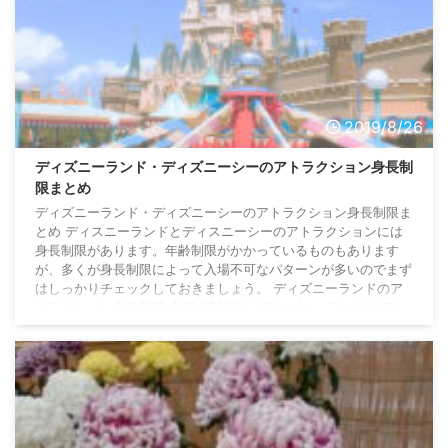
2019/8/26
ディズニーランド・ディズニーシーのアトラクション身長制
限まとめ
ディズニーランド・ディズニーシーのアトラクション身長制限ま
とめ ディスニーランドとディスニーシーのアトラクションには
身長制限があります。年齢制限がかかっているものもあります
が、多くが身長制限によって入場不可なパターンが多いのでまず
はしっかりチェックしておきましょう。 ディズニーランドのア
トラクション身長制限 全部で38個あるディズニーランドのアト
ラクションの中で、15個のアトラクションが身長制限や補助なし
で座れることなどの条件つきです。 ワールドバザール アトラク
ション名 身長制限 年齢制限・学年目安 オ ...