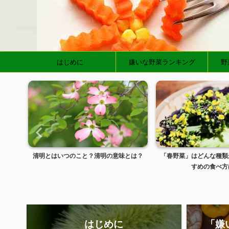
はじめに
嫌いな野菜ランキング
野
とは？
「春野菜」はどんな種類があるの？おす
ディズニーランド・ディ
すめの食べ方は？
トラクション身長
はじめに
「嫌