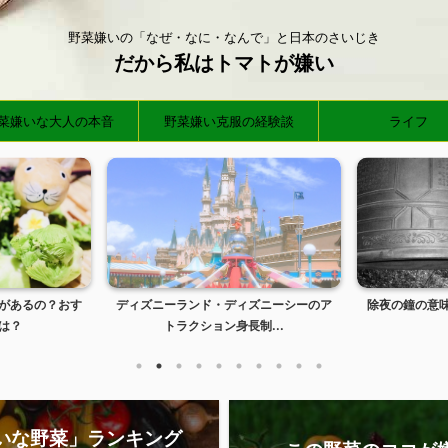
野菜嫌いの「なぜ・なに・なんで」と日本のさいじき
だから私はトマトが嫌い
菜嫌いな大人の本音
野菜嫌い克服の経験談
ライフ
ズニーシーのア
除夜の鐘の意味って何？108回の理由と
睦月の
制...
は？
いな野菜」ランキング