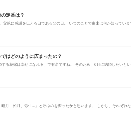
物の定番は？
、父親に感謝を伝える日である父の日。 いつのことで由来は何か知っていま
2023/7/7
材ってなに？そのメリットとデメ
ガスとコンロの基礎知識まとめ
リット
プロに教わりました
えをしたのですが。大物家具を一人で
住まいのプロに教わった、ガスの節約
本ではどのように広まったの？
週間近くもかかってしまいました。 休
まとめました。 「ガスコンロに用に
婚する花嫁は幸せになれる」で有名ですね。 そのため、6月に結婚したいとい
朝から眠そうな家族をたたき起こして
「おすすめ五徳」や火災予防の知恵な
ReadMore
ReadMore
という話をしたら、便利屋さんとかレ
ています！ ガスやコンロの基礎知識 
を頼めばいいのに、とあっさり友人に
き一覧はこちら ガス代の節約ってで
いました。 友人も家具の入れ替えに人
見！ガスコンロのガス代節約術 記事
があるそうで、家族に文句を言われな
コンロとIHクッキングヒーターの光
するより、時間数千円で済むし、1日
安い 記事を読む ガスコンロの電池
決するのは全然ストレスフリーとのこ
とアルカリ電池どっちが良いの？ 記
を「睦月、如月、弥生…」と呼ぶのを習ったかと思います。 しかし、それぞれ
もともと、そういうところのお金の使い
越や買い替え時のポイント 意外と知
新しいサービスも、内容をちゃんと ...
...