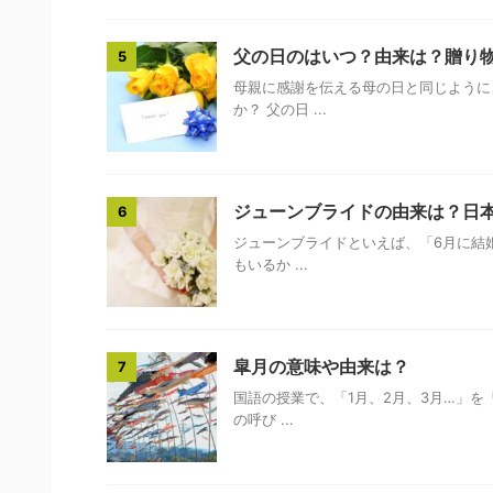
父の日のはいつ？由来は？贈り
5
母親に感謝を伝える母の日と同じように
か？ 父の日 ...
2022/4/12
ミョウガのココが嫌い！ミョウガ嫌いの大人
レンタル人
のホンネ
大人100人聞いた「この野菜が嫌い（独自調査）」
先日、模様替
ジューンブライドの由来は？日
6
ランキング10位の、ミョウガ。 和食にちょこんと入
動かせず、3
ジューンブライドといえば、「6月に結
っているイメージで、独特の香りがしますよね。 実
みのたびに、
ReadMore
もいるか ...
は子どもには内緒なのですが…私も、唯一食べられ
苦労したよ…
ない野菜がミョウガです。 同じ意見の方がいてどこ
ンタル屋さん
かほっとするとともに、やはり「独特のクセのある
言われてしま
香りが苦手」で「少しでも入っているとわかる」と
を頼んだこと
いうのには激しく同意です。 ミョウガのここが嫌
がら疲労困憊
皐月の意味や由来は？
7
い！ 大人からのリアルな回答 クセ クセが強いか
でサクッと解
国語の授業で、「1月、2月、3月…」
ら食べられない。 えぐい・避けづらい 独特の香り
と。 友人は
の呼び ...
が苦手なのと、ちょっとえぐみのある ...
方がうまく、