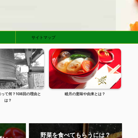
サイトマップ
意味や由来とは？
FAXの送り方とは？正しいビジネスマナ
ガス
ーは？
野菜を食べてもらうには？