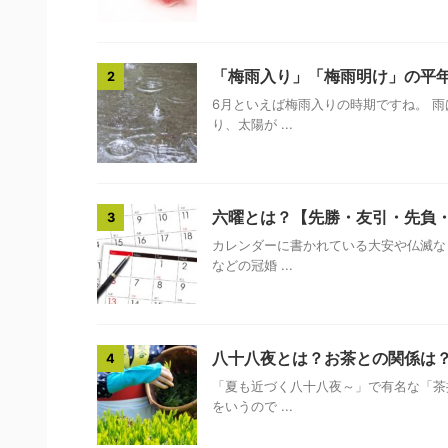
「梅雨入り」「梅雨明け」の平年
2
6月といえば梅雨入りの時期ですね。 
り、太陽が ...
六曜とは？【先勝・友引・先負
3
カレンダーに書かれている大安や仏滅な
などの冠婚 ...
八十八夜とは？お茶との関係は
4
「夏も近づく八十八夜～」で有名な「茶
をいうので ...