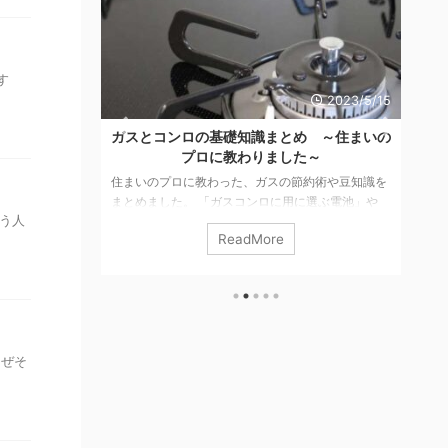
す
2023/5/15
2022/4/16
 ～住まいの
山芋・長芋のココが嫌い！とろろ系ネバネバ
春
～
芋は嫌い！の大人のホンネ
春
術や豆知識を
春菊と言えば鍋物を思い浮かべる私ですが… 冬だけ
の
選ぶ電池」や
の野菜かと思ったら、年間を通して出荷されている
そ
う人
どもご紹介し
そうです。 鍋物以外には、サラダやおひたしなどで
食
ReadMore
サムネイル付
食べることができます。 関東では春菊、関西では菊
菜
きるの？ 必
菜と呼ばれるキク科の野菜で、おなじキク科の食べ
ら
を読む ガス
られる植物にはヨモギなどがあります。 そういえ
ば
熱費はどちらが
ば、東北の親せきは菊の花（食用菊）もおひたしに
し
はマンガン電池
してよく食べてます。 山芋・長いも・ヤマトイモの
ら
事を読む 引
ここが嫌い！ 大人からのリアルな回答 糸を引くネ
ら
なぜそ
らない？ 都
バネバ とにかく、口の中で糸を引くねばねばした感
に入
じが気持ちが悪くて嫌いです。 家族は好 ...