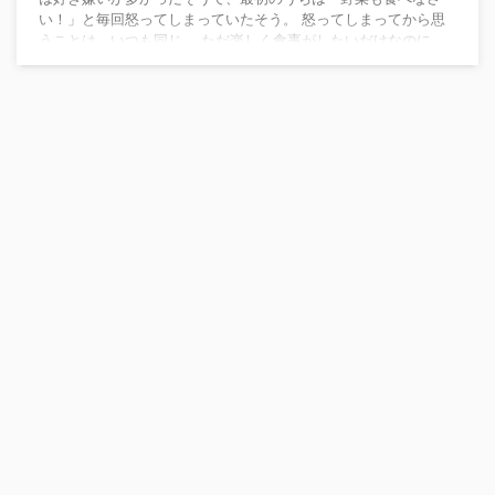
い！」と毎回怒ってしまっていたそう。 怒ってしまってから思
うことは、いつも同じ。 ただ楽しく食事がしたいだけなのに…
このままではいけない！と思い、一念発起。 調理法を工夫した
り、食べる環境を変えたりして、子どもの野菜嫌いを克服しま
す。 そんな、みやこさんの体験談をご紹介します。 ＋＋＋経験
談・野菜嫌いの子どもたちを克服させた「3つ ...