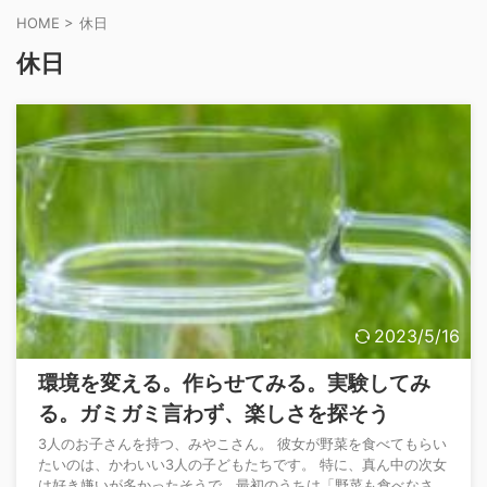
HOME
>
休日
休日
2023/5/16
環境を変える。作らせてみる。実験してみ
る。ガミガミ言わず、楽しさを探そう
3人のお子さんを持つ、みやこさん。 彼女が野菜を食べてもらい
たいのは、かわいい3人の子どもたちです。 特に、真ん中の次女
は好き嫌いが多かったそうで、最初のうちは「野菜も食べなさ