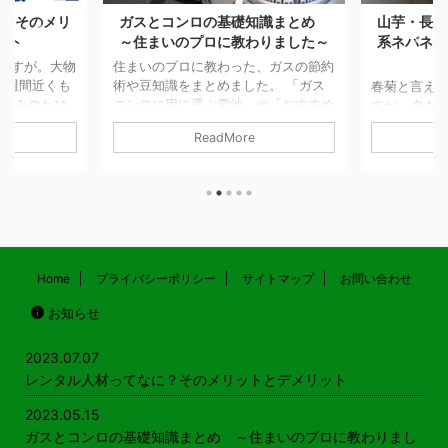
に？そのメリ
ガスとコンロの基礎知識まとめ
山芋・長芋
ット
～住まいのプロに教わりました～
系ネバネバ
ですが。大物
住まいのプロに教わった、ガスの節約
3週間近くも
術や豆知識をまとめました。 「ガス
春菊と言え
 休みのたび
コンロに用に選ぶ電池」や「おすすめ
すが… 冬だ
をたたき起こ
五徳」や火災予防の知恵などもご紹介
年間を通し
ReadMore
話をしたら、
しています！ ガスやコンロの基礎知
す。 鍋物以
屋さんを頼め
識 サムネイル付き一覧はこちら ガス
しなどで食べ
友人に言われ
代の節約ってできるの？ 必見！ガス
東では春菊
も家具の入れ
コンロのガス代節約術 記事を読む
キク科の野
あるそうで、
ガスコンロとIHクッキングヒーターの
られる植物
ら疲労困憊す
光熱費はどちらが安い 記事を読む
す。 そうい
むし、1日で
ガスコンロの電池はマンガン電池とア
の花（食用
然ストレスフ
ルカリ電池どっちが良いの？ 記事を
食べてます。
Home
プライバシーポリシー
サイトマップ
お問い合わせ
もともと、そ
読む 引越や買い替え時のポイント
イモのここ
お知らせ
い方がうま
意外と知らない？ 都 ...
ルな回答 糸
内容をちゃん
く、口の中
じが気持ちが
2023.07.07
は好 ...
レンタル人材ってなに？そのメリットとデメリット
2023.05.15
ガスとコンロの基礎知識まとめ ～住まいのプロに教わりまし