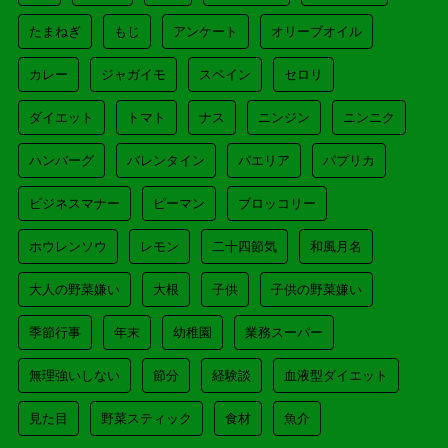
たまねぎ
もじ
アンケート
オリーブオイル
カレー
ジャガイモ
スペイン
セロリ
ダイエット
トマト
ナス
ニンジン
ニンニク
ハンバーグ
バレンタイン
パエリア
パプリカ
ビジネスマナー
ピーマン
ブロッコリー
ホウレンソウ
レモン
二十四節気
和風月名
大人の野菜嫌い
大根
子供
子供の野菜嫌い
季節行事
年末
幼稚園
業務スーパー
無理強いしない
節分
経験談
血液型ダイエット
見た目
野菜スティック
食材
魚介