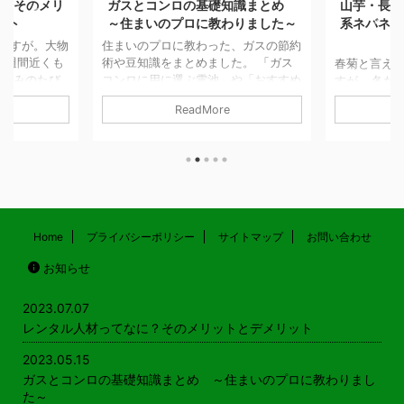
メリ
ガスとコンロの基礎知識まとめ
山芋・長芋のココが
～住まいのプロに教わりました～
系ネバネバ芋は嫌い
ンネ
大物
住まいのプロに教わった、ガスの節約
くも
術や豆知識をまとめました。 「ガス
春菊と言えば鍋物を思
び
コンロに用に選ぶ電池」や「おすすめ
すが… 冬だけの野菜
起こ
五徳」や火災予防の知恵などもご紹介
年間を通して出荷され
ReadMore
ReadMor
ら、
しています！ ガスやコンロの基礎知
す。 鍋物以外には、
頼め
識 サムネイル付き一覧はこちら ガス
しなどで食べることが
われ
代の節約ってできるの？ 必見！ガス
東では春菊、関西では
れ
コンロのガス代節約術 記事を読む
キク科の野菜で、おな
で、
ガスコンロとIHクッキングヒーターの
られる植物にはヨモギ
憊す
光熱費はどちらが安い 記事を読む
す。 そういえば、東
で
ガスコンロの電池はマンガン電池とア
の花（食用菊）もおひ
スフ
ルカリ電池どっちが良いの？ 記事を
食べてます。 山芋・
Home
プライバシーポリシー
サイトマップ
お問い合わせ
そ
読む 引越や買い替え時のポイント
イモのここが嫌い！ 
お知らせ
ま
意外と知らない？ 都 ...
ルな回答 糸を引くネバ
ゃん
く、口の中で糸を引く
じが気持ちが悪くて嫌
2023.07.07
は好 ...
レンタル人材ってなに？そのメリットとデメリット
2023.05.15
ガスとコンロの基礎知識まとめ ～住まいのプロに教わりまし
た～