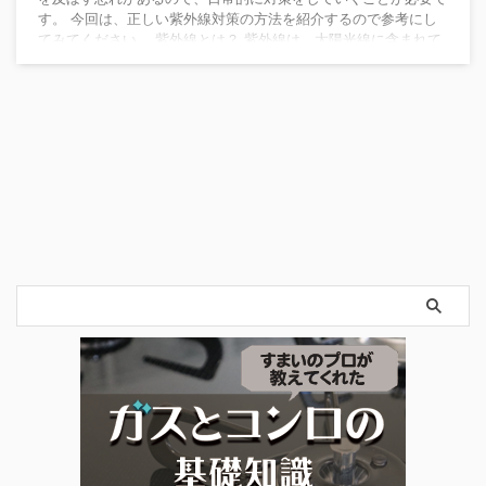
す。 今回は、正しい紫外線対策の方法を紹介するので参考にし
てみてください。 紫外線とは？ 紫外線は、太陽光線に含まれて
いる、目には見えない波長の短い光線です。 紫外線は波長の領
域とそれに伴う性質によって、3つに分けられます。 ・紫外線
（UV-C）は、空気中の酸素分子とオゾン層で完全にさえぎられ
て地表には届きません。 ・紫外線（UV- ...