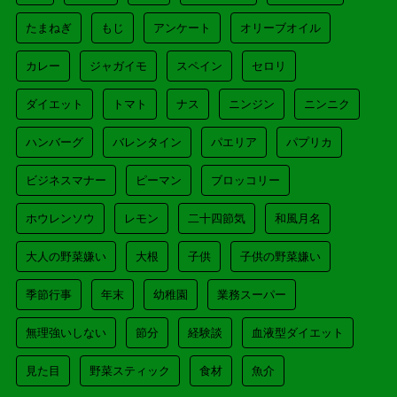
たまねぎ
もじ
アンケート
オリーブオイル
カレー
ジャガイモ
スペイン
セロリ
ダイエット
トマト
ナス
ニンジン
ニンニク
ハンバーグ
バレンタイン
パエリア
パプリカ
ビジネスマナー
ピーマン
ブロッコリー
ホウレンソウ
レモン
二十四節気
和風月名
大人の野菜嫌い
大根
子供
子供の野菜嫌い
季節行事
年末
幼稚園
業務スーパー
無理強いしない
節分
経験談
血液型ダイエット
見た目
野菜スティック
食材
魚介