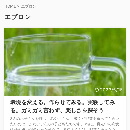
HOME
>
エプロン
エプロン
2023/5/16
環境を変える。作らせてみる。実験してみ
る。ガミガミ言わず、楽しさを探そう
3人のお子さんを持つ、みやこさん。 彼女が野菜を食べてもらい
たいのは、かわいい3人の子どもたちです。 特に、真ん中の次女
は好き嫌いが多かったそうで、最初のうちは「野菜も食べなさ