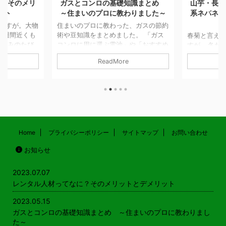
ガスとコンロの基礎知識まとめ
山芋・長芋のココが嫌
～住まいのプロに教わりました～
系ネバネバ芋は嫌い！
ンネ
住まいのプロに教わった、ガスの節約
術や豆知識をまとめました。 「ガス
春菊と言えば鍋物を思い
コンロに用に選ぶ電池」や「おすすめ
すが… 冬だけの野菜かと
五徳」や火災予防の知恵などもご紹介
年間を通して出荷されて
ReadMore
ReadMore
しています！ ガスやコンロの基礎知
す。 鍋物以外には、サラ
識 サムネイル付き一覧はこちら ガス
しなどで食べることができ
代の節約ってできるの？ 必見！ガス
東では春菊、関西では菊
コンロのガス代節約術 記事を読む
キク科の野菜で、おなじ
ガスコンロとIHクッキングヒーターの
られる植物にはヨモギな
光熱費はどちらが安い 記事を読む
す。 そういえば、東北の
ガスコンロの電池はマンガン電池とア
の花（食用菊）もおひた
ルカリ電池どっちが良いの？ 記事を
食べてます。 山芋・長い
Home
プライバシーポリシー
サイトマップ
お問い合わせ
読む 引越や買い替え時のポイント
イモのここが嫌い！ 大
お知らせ
意外と知らない？ 都 ...
ルな回答 糸を引くネバネ
く、口の中で糸を引くね
じが気持ちが悪くて嫌いで
2023.07.07
は好 ...
レンタル人材ってなに？そのメリットとデメリット
2023.05.15
ガスとコンロの基礎知識まとめ ～住まいのプロに教わりまし
た～