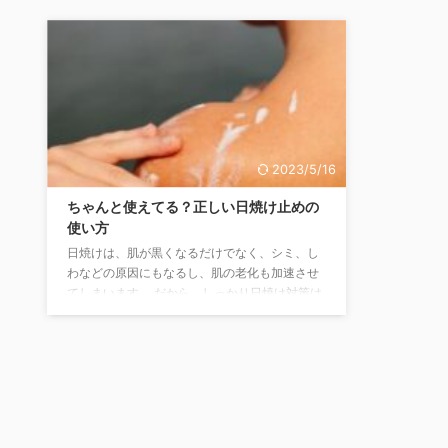
2023/5/16
ちゃんと使えてる？正しい日焼け止めの
使い方
日焼けは、肌が黒くなるだけでなく、シミ、し
わなどの原因にもなるし、肌の老化も加速させ
てしまいます。 だから、しっかり日焼け対策は
したいですよね。 日焼け対策としてまず、日焼
け止めを塗る人が多いかと思います。 日焼け止
めを塗ることは、対策として大切なことです
が、日焼け止めも正しい方法で使わないと効果
が半減してしまいます。 そこで、正しい日焼け
止めの使い方を紹介します。 紫外線の性質 紫外
線は年中地表に降り注いでいます。 そのため、