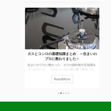
2023/5/15
2022/4/16
め ～住まいの
山芋・長芋のココが嫌い！とろろ系ネバネバ
た～
芋は嫌い！の大人のホンネ
約術や豆知識を
春菊と言えば鍋物を思い浮かべる私ですが… 冬だけ
に選ぶ電池」や
の野菜かと思ったら、年間を通して出荷されている
などもご紹介し
そうです。 鍋物以外には、サラダやおひたしなどで
ReadMore
 サムネイル付
食べることができます。 関東では春菊、関西では菊
できるの？ 必
菜と呼ばれるキク科の野菜で、おなじキク科の食べ
事を読む ガス
られる植物にはヨモギなどがあります。 そういえ
光熱費はどちらが
ば、東北の親せきは菊の花（食用菊）もおひたしに
池はマンガン電池
してよく食べてます。 山芋・長いも・ヤマトイモの
記事を読む 引
ここが嫌い！ 大人からのリアルな回答 糸を引くネ
知らない？ 都
バネバ とにかく、口の中で糸を引くねばねばした感
に