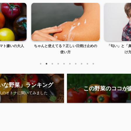
い日焼け止めの
「匂い」と「臭い」の違いとは？使い分
紫外線はどう
け方はどうする？
い紫
いな野菜」ランキング
この野菜のココが
0人のオトナに聞いてみました