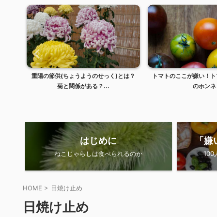
とは？
トマトのここが嫌い！トマト嫌いの大人
ちゃんと使えてる？正し
のホンネ
使い方
はじめに
「嫌
ねこじゃらしは食べられるのか
10
HOME
>
日焼け止め
日焼け止め