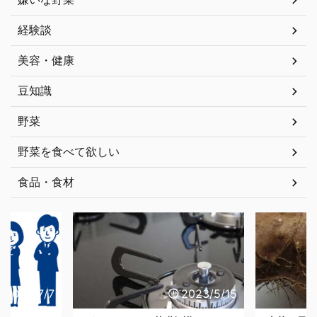
経験談
美容・健康
豆知識
野菜
野菜を食べて欲しい
食品・食材
023/7/7
2023/5/15