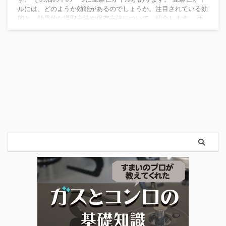
ルには、どのようか効能があるのでしょうか。注目されている効
能と、効果的な摂取方法や保存方法について、紹介します。 亜
麻仁オイルの効能 亜麻仁オイルとは、亜麻という植物の種子か
ら搾取された油のことです。食用以外にも、インクや塗料にも使
用されています。 亜麻仁オイルには、αリノレン酸が豊富に含ま
れていることから、様々な健康効果が期待でき ...