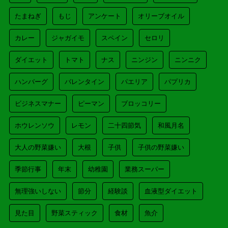
たまねぎ
もじ
アンケート
オリーブオイル
カレー
ジャガイモ
スペイン
セロリ
ダイエット
トマト
ナス
ニンジン
ニンニク
ハンバーグ
バレンタイン
パエリア
パプリカ
ビジネスマナー
ピーマン
ブロッコリー
ホウレンソウ
レモン
二十四節気
和風月名
大人の野菜嫌い
大根
子供
子供の野菜嫌い
季節行事
年末
幼稚園
業務スーパー
無理強いしない
節分
経験談
血液型ダイエット
見た目
野菜スティック
食材
魚介