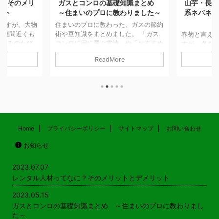
そのメリ
ガスとコンロの基礎知識まとめ
山芋・長芋の
～住まいのプロに教わりました～
系ネバネバ芋
が。大物
住まいのプロに教わった、ガスの節約
間近くも
術や豆知識をまとめました。 「ガス
春菊と言えば鍋
みのたび
コンロに用に選ぶ電池」や「おすすめ
すが… 冬だけの
たき起こ
五徳」や火災予防の知恵などもご紹介
年間を通して出
ReadMore
Re
したら、
しています！ ガスやコンロの基礎知
す。 鍋物以外に
んを頼め
識 サムネイル付き一覧はこちら ガス
しなどで食べるこ
に言われ
代の節約ってできるの？ 必見！ガス
東では春菊、関
具の入れ
コンロのガス代節約術 記事を読む
キク科の野菜で
そうで、
ガスコンロとIHクッキングヒーターの
られる植物には
労困憊す
光熱費はどちらが安い 記事を読む
す。 そういえば
、1日で
ガスコンロの電池はマンガン電池とア
の花（食用菊）
トレスフ
ルカリ電池どっちが良いの？ 記事を
食べてます。 山
Home
プライバシーポリシー
サイトマップ
お問い合わせ
もと、そ
読む 引越や買い替え時のポイント
イモのここが嫌
お知らせ
がうま
意外と知らない？ 都 ...
ルな回答 糸を引
をちゃん
く、口の中で糸
じが気持ちが悪く
2023.07.07
は好 ...
レンタル人材ってなに？そのメリットとデメリット
2023.05.15
ガスとコンロの基礎知識まとめ ～住まいのプロに教わりまし
た～