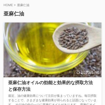
HOME
>
亜麻仁油
亜麻仁油
2023/5/16
亜麻仁油オイルの効能と効果的な摂取方法
と保存方法
最近、油の健康効果について注目が集まっていますね。毎日摂取
することで、さまざまな健康効果が得られると話題になっていま
す。 その油の中の一つに亜麻仁オイルがあります。 亜麻仁オイ