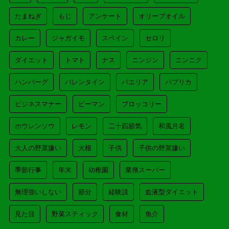
たまねぎ
もじ
アンケート
オリーブオイル
カレー
ジャガイモ
スペイン
セロリ
ダイエット
トマト
ナス
ニンジン
ニンニク
ハンバーグ
バレンタイン
パエリア
パプリカ
ビジネスマナー
ピーマン
ブロッコリー
ホウレンソウ
レモン
二十四節気
和風月名
大人の野菜嫌い
大根
子供
子供の野菜嫌い
季節行事
年末
幼稚園
業務スーパー
無理強いしない
節分
経験談
血液型ダイエット
見た目
野菜スティック
食材
魚介