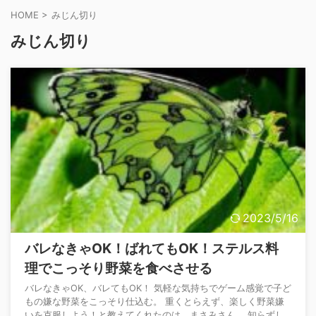
HOME
>
みじん切り
みじん切り
2023/5/16
バレなきゃOK！ばれてもOK！ステルス料
理でこっそり野菜を食べさせる
バレなきゃOK、バレてもOK！ 気軽な気持ちでゲーム感覚で子ど
もの嫌な野菜をこっそり仕込む。 重くとらえず、楽しく野菜嫌
いを克服しよう！と教えてくれたのは、まさみさん。 知らずし