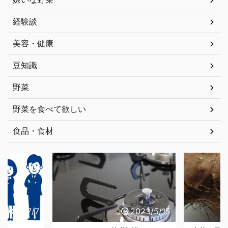
経験談
美容・健康
豆知識
野菜
野菜を食べて欲しい
食品・食材
023/7/7
2023/5/15