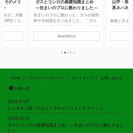
そのメリ
ガスとコンロの基礎知識まとめ
山芋・長芋の
～住まいのプロに教わりました～
系ネバネバ芋
が。大物
住まいのプロに教わった、ガスの節約
間近くも
術や豆知識をまとめました。 「ガス
春菊と言えば鍋
みのたび
コンロに用に選ぶ電池」や「おすすめ
すが… 冬だけの
たき起こ
五徳」や火災予防の知恵などもご紹介
年間を通して出
ReadMore
Re
したら、
しています！ ガスやコンロの基礎知
す。 鍋物以外に
んを頼め
識 サムネイル付き一覧はこちら ガス
しなどで食べるこ
に言われ
代の節約ってできるの？ 必見！ガス
東では春菊、関
具の入れ
コンロのガス代節約術 記事を読む
キク科の野菜で
そうで、
ガスコンロとIHクッキングヒーターの
られる植物には
労困憊す
光熱費はどちらが安い 記事を読む
す。 そういえば
、1日で
ガスコンロの電池はマンガン電池とア
の花（食用菊）
トレスフ
ルカリ電池どっちが良いの？ 記事を
食べてます。 山
Home
プライバシーポリシー
サイトマップ
お問い合わせ
もと、そ
読む 引越や買い替え時のポイント
イモのここが嫌
お知らせ
がうま
意外と知らない？ 都 ...
ルな回答 糸を引
をちゃん
く、口の中で糸
じが気持ちが悪く
2023.07.07
は好 ...
レンタル人材ってなに？そのメリットとデメリット
2023.05.15
ガスとコンロの基礎知識まとめ ～住まいのプロに教わりまし
た～