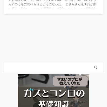
らずのうちに食べられるようになった、 まさみさん流★我が家
の簡単・時短、こっそり調理法をご紹介します♪ ＋＋＋経験談・
野菜嫌いの子どもにバレずに食べさせる簡単・時短方法 +++ 野
菜が苦手な子どもにこっそり食べさせる、ステルス料理法 野菜
嫌いに野菜を食べさせる方法・その１。 日常的に、家庭料理に
ピューレやみじん切りにして、こっそり ...