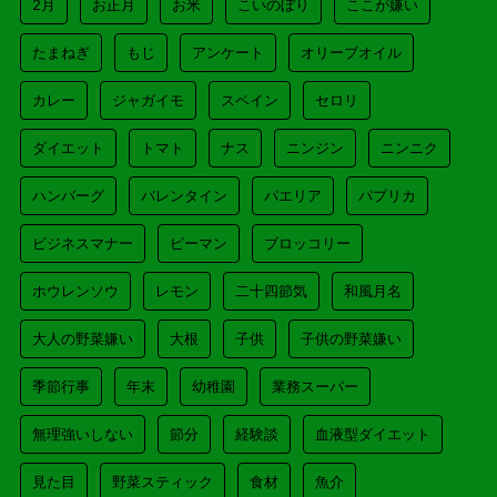
2月
お正月
お米
こいのぼり
ここが嫌い
たまねぎ
もじ
アンケート
オリーブオイル
カレー
ジャガイモ
スペイン
セロリ
ダイエット
トマト
ナス
ニンジン
ニンニク
ハンバーグ
バレンタイン
パエリア
パプリカ
ビジネスマナー
ピーマン
ブロッコリー
ホウレンソウ
レモン
二十四節気
和風月名
大人の野菜嫌い
大根
子供
子供の野菜嫌い
季節行事
年末
幼稚園
業務スーパー
無理強いしない
節分
経験談
血液型ダイエット
見た目
野菜スティック
食材
魚介