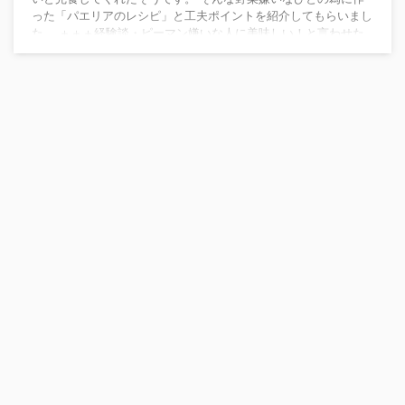
った「パエリアのレシピ」と工夫ポイントを紹介してもらいまし
た。 ＋＋＋経験談・ピーマン嫌いな人に美味しい！と言わせた
私の克服レシピ +++ ピーマン嫌いのためのパエリア 野菜は香り
が強く、苦手な人が多いです。 今の野菜は、昔のものと比べて
かなり土臭さや野菜臭さが減りました。 しかし、依然として野
菜特有の香りや苦みは残っております。 ...