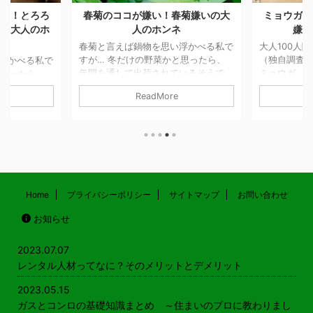
嫌い！とろろ
春菊のココが嫌い！春菊嫌いの大
ミョウガの
！の大人のホ
人のホンネ
嫌い
春菊と言えば鍋物を思い浮かべる私で
大人100人
すが… 冬だけの野菜かと思ったら、
（独自調査）
浮かべる私で
年間を通して出荷されているそうで
ミョウガ。 
と思ったら、
す。 鍋物以外には、サラダやおひた
いるイメー
いるそうで
ReadMore
しなどで食べることができます。 関
よね。 実は
ラダやおひた
東では春菊、関西では菊菜と呼ばれる
が…私も、
きます。 関
キク科の野菜で、おなじキク科の食べ
ョウガです。
菜と呼ばれる
られる植物にはヨモギなどがありま
こかほっと
キク科の食べ
す。 そういえば、東北の親せきは菊
特のクセの
どがありま
の花（食用菊）もおひたしにしてよく
でも入って
の親せきは菊
食べてます。 春菊のここが嫌い！
は激しく同意
しにしてよく
大人からのリアルな回答 クセ 独特の
が嫌い！ 
いも・ヤマト
Home
プライバシーポリシー
サイトマップ
お問い合わせ
クセが強いから食べられない。 雑草
クセ クセが
人からのリア
お知らせ
雑草みたいな味 実家のすき焼きに入
えぐい・避け
バ とにか
っていて食べた瞬間吐き出した。 匂
手なのと、ち
ばねばした感
...
です。 家族
2023.07.07
レンタル人材ってなに？そのメリットとデメリット
2023.05.15
ガスとコンロの基礎知識まとめ ～住まいのプロに教わりまし