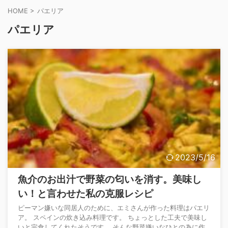
HOME
>
パエリア
パエリア
2023/5/16
魚介のお出汁で野菜の匂いを消す。美味し
い！と言わせた私の克服レシピ
ピーマン嫌いな同居人のために、エミさんが作った料理はパエリ
ア。 スペインの炊き込み料理です。 ちょっとした工夫で美味し
いと完食してくれたそうです。 そんな野菜嫌いなひとの為に作